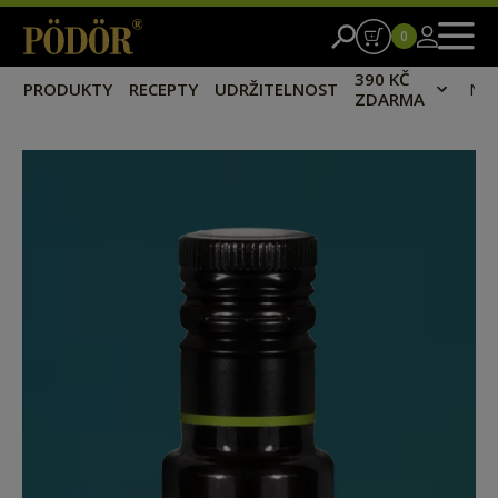
0
390 KČ
PRODUKTY
RECEPTY
UDRŽITELNOST
NA
ZDARMA