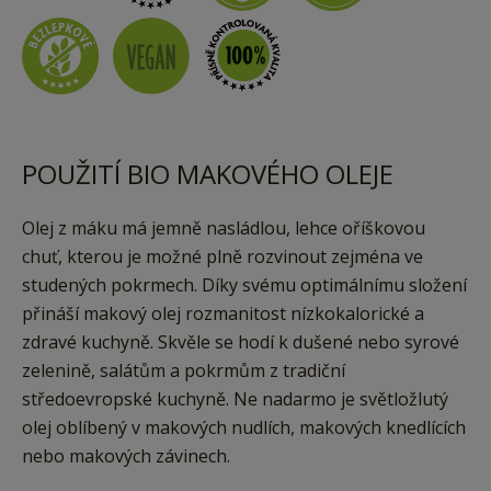
POUŽITÍ BIO MAKOVÉHO OLEJE
Olej z máku má jemně nasládlou, lehce oříškovou
chuť, kterou je možné plně rozvinout zejména ve
studených pokrmech. Díky svému optimálnímu složení
přináší makový olej rozmanitost nízkokalorické a
zdravé kuchyně. Skvěle se hodí k dušené nebo syrové
zelenině, salátům a pokrmům z tradiční
středoevropské kuchyně. Ne nadarmo je světložlutý
olej oblíbený v makových nudlích, makových knedlících
nebo makových závinech.