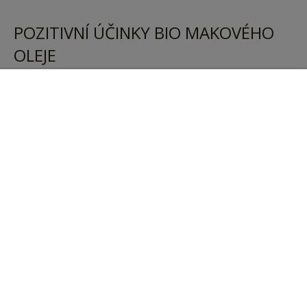
POZITIVNÍ ÚČINKY BIO MAKOVÉHO
OLEJE
V za studena lisovaném makovém oleji se nachází 87
Vložit do košíku
až 90 procent nenasycených mastných kyselin. Radost
z toho má především srdce a oběhový systém.
Makový olej se od ostatních rostlinných olejů odlišuje
vysokým podílem omega-6 mastných kyselin. Omega-6
mastné kyseliny, jako je kyselina linolová a
arachidonová, si tělo neumí vyrobit samo, ale zajišťují
důležité funkce v organismu, a jsou proto nesmírně
důležité. Nepřímo kontrolují krevní tlak a zánětlivé
reakce.