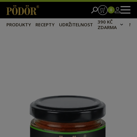
0
390 KČ
PRODUKTY
RECEPTY
UDRŽITELNOST
NA
ZDARMA