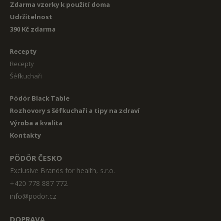
Zdarma vzorky k použití doma
Udržitelnost
390 Kč zdarma
Recepty
Recepty
Šéfkuchaři
Pödör Black Table
Rozhovory s šéfkuchaři a tipy na zdraví
Výroba a kvalita
Kontakty
PÖDÖR ČESKO
Exclusive Brands for health, s.r.o.
+420 778 887 772
info@podor.cz
DOPRAVA