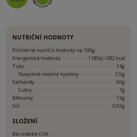
NUTRIČNÍ HODNOTY
Průměrné nutriční hodnoty na 100g:
Energetická hodnota
1185kJ /282 kcal
Tuky
14g
Nasycené mastné kyseliny
2,5g
Sacharidy
50g
Cukry
7g
Bílkoviny
13g
Sůl
0,02g
SLOŽENÍ
Bio Indické Chili