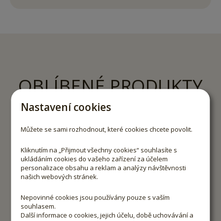
OBLÍBENÉ PRODUKTY
Nastavení cookies
Produkty značky Pödör jsou vyráběny výhradně ze 100%
přírodních, prvotřídních surovin, které jsou pečlivě čištěny.
Můžete se sami rozhodnout, které cookies chcete povolit.
Kliknutím na „Přijmout všechny cookies“ souhlasíte s
ukládáním cookies do vašeho zařízení za účelem
personalizace obsahu a reklam a analýzy návštěvnosti
našich webových stránek.
Nepovinné cookies jsou používány pouze s vaším
souhlasem.
Další informace o cookies, jejich účelu, době uchovávání a