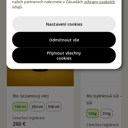
našich partnerech naleznete v Zásadách
ochrany osobních
údajů.
Nastavení cookies
Odmítnout vše
Přijmout všechny
cookies
Bio Sezamový olej
Bio bylinková sůl - ko
sůl
100 ml
250 ml
500 ml
100g
210g
Cena bez registrace
260 €
Cena bez registrace