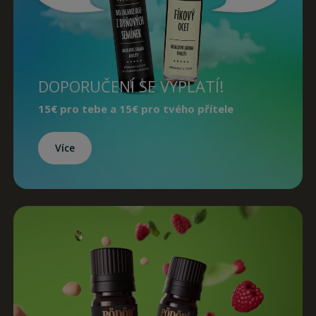
DOPORUČENÍ SE VYPLATÍ!
15€
pro tebe a
15€
pro tvého přítele
Více