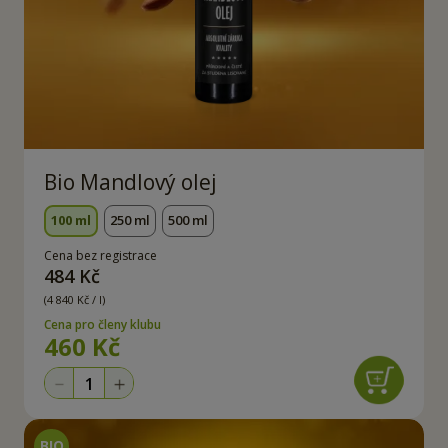
Bio Mandlový olej
100 ml
250 ml
500 ml
Cena bez registrace
484 Kč
(4 840 Kč / l)
Cena pro členy klubu
460 Kč