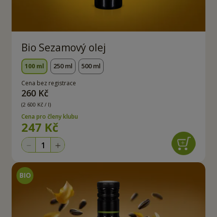
Bio Sezamový olej
100 ml
250 ml
500 ml
Cena bez registrace
260 Kč
(2 600 Kč / l)
Cena pro členy klubu
247 Kč