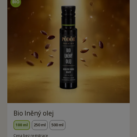
Bio lněný olej
100 ml
250 ml
500 ml
Cena bez registrace