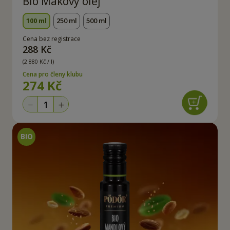
Bio Makový olej
100 ml
250 ml
500 ml
Cena bez registrace
288 Kč
(2 880 Kč / l)
Cena pro členy klubu
274 Kč