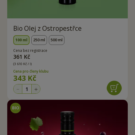
Bio Olej z Ostropestřce
100 ml
250 ml
500 ml
Cena bez registrace
361 Kč
(3 610 Kč / l)
Cena pro členy klubu
343 Kč