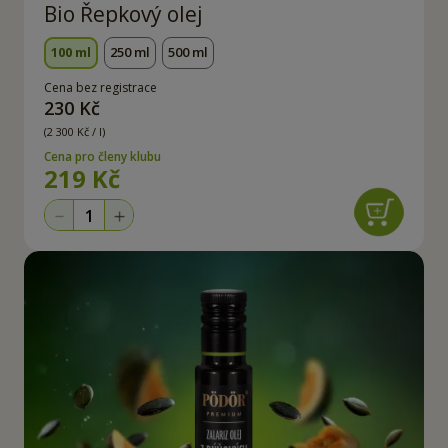
Bio Řepkový olej
100 ml
250 ml
500 ml
Cena bez registrace
230 Kč
(2 300 Kč / l)
Cena pro členy klubu
219 Kč