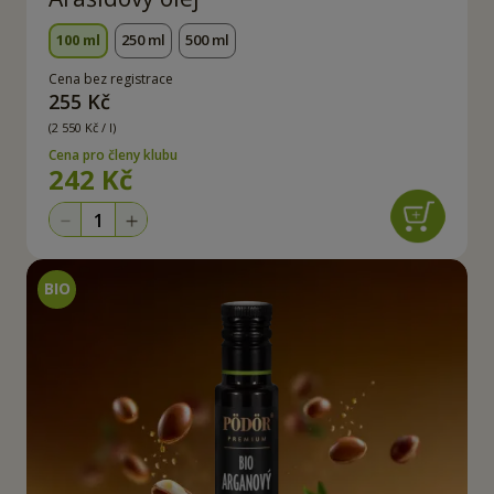
100 ml
250 ml
500 ml
Cena bez registrace
255 Kč
(2 550 Kč / l)
Cena pro členy klubu
242 Kč