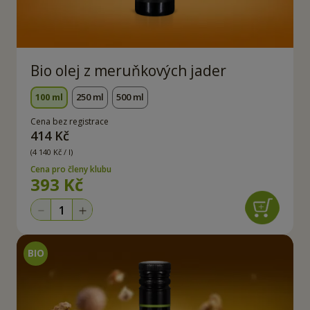
Bio olej z meruňkových jader
100 ml
250 ml
500 ml
Cena bez registrace
414 Kč
(4 140 Kč / l)
Cena pro členy klubu
393 Kč