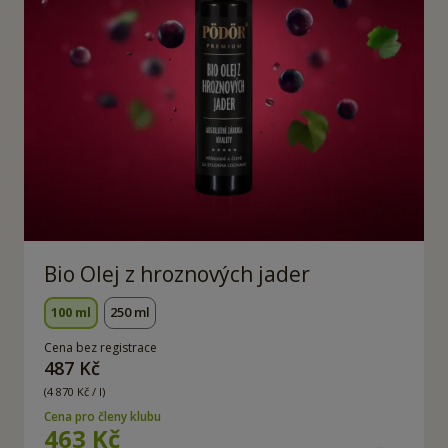
Bio Olej z hroznových jader
100 ml
250 ml
Cena bez registrace
487 Kč
(4 870 Kč / l)
Cena pro členy klubu
463 Kč