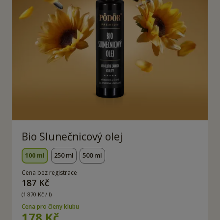
Bio Slunečnicový olej
100 ml
250 ml
500 ml
Cena bez registrace
187 Kč
(1 870 Kč / l)
Cena pro členy klubu
178 Kč