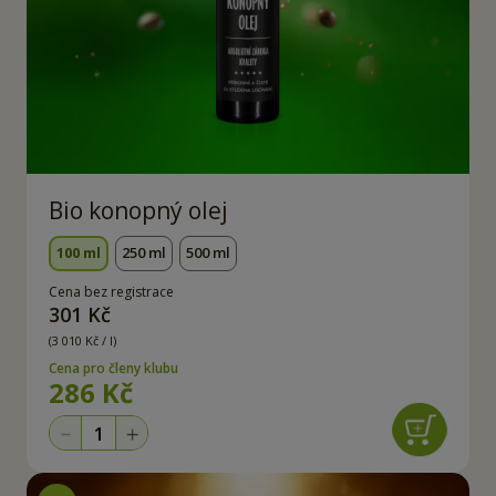
Bio konopný olej
100 ml
250 ml
500 ml
Cena bez registrace
301 Kč
(3 010 Kč / l)
Cena pro členy klubu
286 Kč