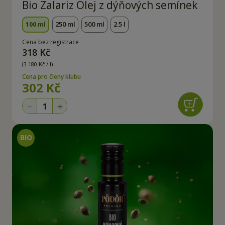
Bio Zalariz Olej z dýňových semínek
100 ml
250 ml
500 ml
2.5 l
Cena bez registrace
318 Kč
(3 180 Kč / l)
Cena pro členy klubu
302 Kč