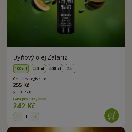
Dýňový olej Zalariz
100 ml
250 ml
500 ml
2.5 l
Cena bez registrace
255 Kč
(2 550 Kč / l)
Cena pro členy klubu
242 Kč