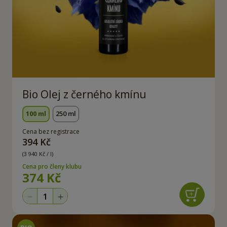
Bio Olej z černého kmínu
100 ml
250 ml
Cena bez registrace
394 Kč
(3 940 Kč / l)
Cena pro členy klubu
374 Kč