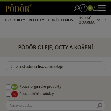
0
390 KČ
PRODUKTY
RECEPTY
UDRŽITELNOST
NA
ZDARMA
PÖDÖR OLEJE, OCTY A KOŘENÍ
Za studena lisované oleje
Pouze organické produkty
Pouze akční produkty