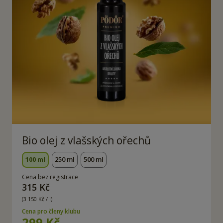
Bio olej z vlašských ořechů
100 ml
250 ml
500 ml
Cena bez registrace
315 Kč
(3 150 Kč / l)
Cena pro členy klubu
299 Kč