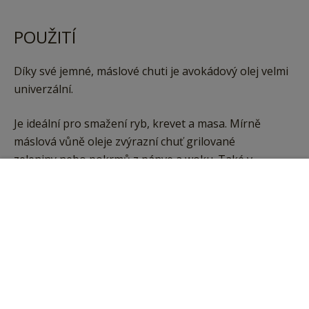
POUŽITÍ
Díky své jemné, máslové chuti je avokádový olej velmi
univerzální.
Je ideální pro smažení ryb, krevet a masa. Mírně
máslová vůně oleje zvýrazní chuť grilované
zeleniny nebo pokrmů z pánve a woku. Také v
kombinaci s octem dodává zálivce do salátů
Vložit do košíku
harmonickou kombinaci pikantní, svěží a jemné
kyselinky. Dipy získají krémovou konzistenci s olejem
a zpracované jako majonéza.
Tipy
V kosmetice se avokádový olej používá v péči o vlasy, v