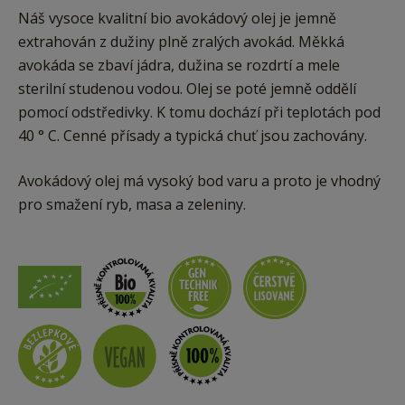
Náš vysoce kvalitní bio avokádový olej je jemně
extrahován z dužiny plně zralých avokád. Měkká
avokáda se zbaví jádra, dužina se rozdrtí a mele
sterilní studenou vodou. Olej se poté jemně oddělí
pomocí odstředivky. K tomu dochází při teplotách pod
40 ° C. Cenné přísady a typická chuť jsou zachovány.
Avokádový olej má vysoký bod varu a proto je vhodný
pro smažení ryb, masa a zeleniny.