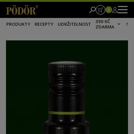
0
390 KČ
PRODUKTY
RECEPTY
UDRŽITELNOST
NA
ZDARMA