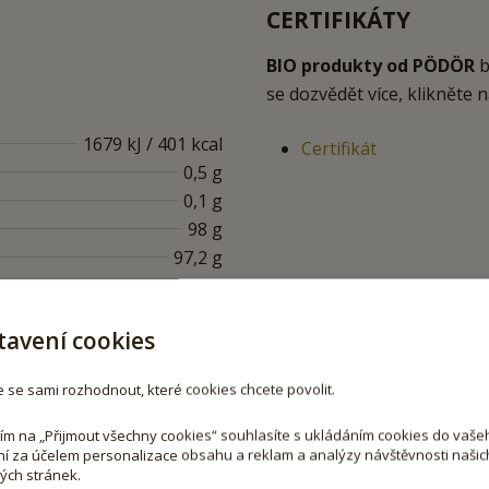
CERTIFIKÁTY
BIO produkty od PÖDÖR
b
se dozvědět více, klikněte 
1679 kJ / 401 kcal
Certifikát
0,5 g
0,1 g
98 g
97,2 g
0,3 g
0,5 g
tavení cookies
0,01 g
 se sami rozhodnout, které cookies chcete povolit.
!
tím na „Přijmout všechny cookies“ souhlasíte s ukládáním cookies do vaše
ní za účelem personalizace obsahu a reklam a analýzy návštěvnosti našic
ch stránek.