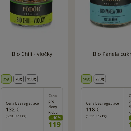
Bio Chili - vločky
Bio Panela cuk
25g
70g
150g
90g
230g
Cena
C
pro
p
Cena bez registrace
Cena bez registrace
členy
č
132 €
118 €
klubu
k
(5 280 Kč / kg)
(1 311 Kč / kg)
-
10
%
119
Kč