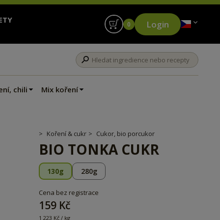
ETY
Login
0
ní, chili
Mix koření
Koření & cukr
Cukor, bio porcukor
BIO TONKA CUKR
130g
280g
Cena bez registrace
159 Kč
1 223 Kč / kg