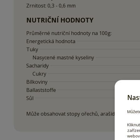
Zrnitost: 0,3 - 0,6 mm
NUTRIČNÍ HODNOTY
Průměrné nutriční hodnoty na 100g:
Energetická hodnota
Tuky
Nasycené mastné kyseliny
Sacharidy
Cukry
Bílkoviny
Ballaststoffe
Nas
Sůl
Můžete
Může obsahovat stopy ořechů, arašídů a sezamu
Kliknu
zaříze
webový