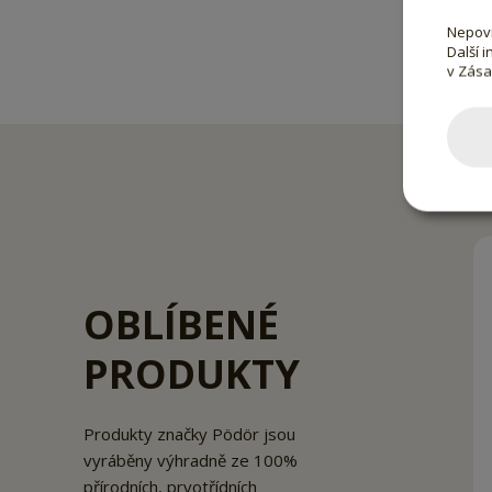
Nepovi
Další 
v Zás
OBLÍBENÉ
PRODUKTY
Produkty značky Pödör jsou
vyráběny výhradně ze 100%
přírodních, prvotřídních