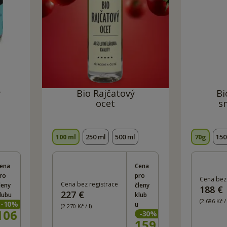
r
Bio Rajčatový
Bi
ocet
s
100 ml
250 ml
500 ml
70g
15
ena
Cena
ro
pro
Cena bez 
Cena bez registrace
leny
členy
188 €
227 €
lubu
klub
(2 686 Kč /
-
10
%
u
(2 270 Kč / l)
106
Kč
-
30
%
159
Kč