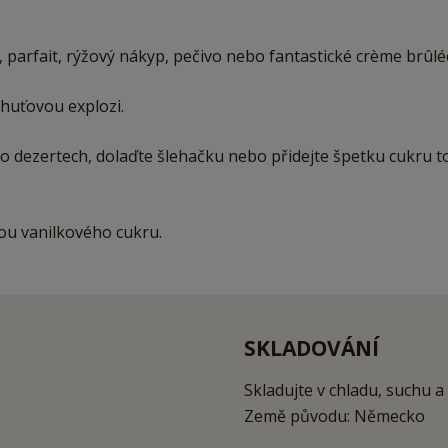
é, parfait, rýžový nákyp, pečivo nebo fantastické crème brûlé
chuťovou explozi.
 dezertech, dolaďte šlehačku nebo přidejte špetku cukru t
ou vanilkového cukru.
SKLADOVÁNÍ
Skladujte v chladu, suchu a
Země původu: Německo