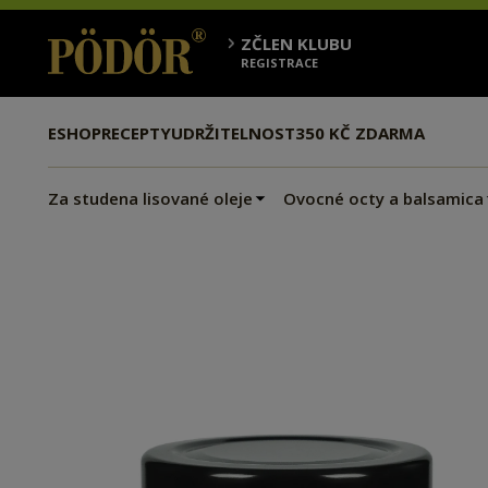
ZČLEN KLUBU
REGISTRACE
ESHOP
RECEPTY
UDRŽITELNOST
350 KČ ZDARMA
Za studena lisované oleje
Ovocné octy a balsamica