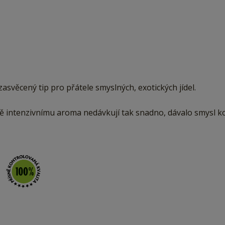
zasvěcený tip pro přátele smyslných, exotických jídel.
ně intenzivnímu aroma nedávkují tak snadno, dávalo smysl k