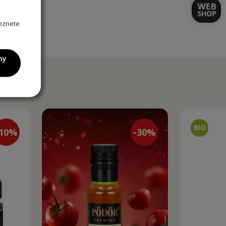
leznete
ny
10
%
-
30
%