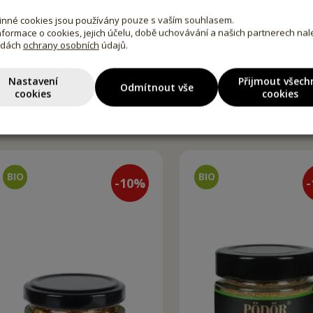
nné cookies jsou používány pouze s vaším souhlasem.
informace o cookies, jejich účelu, době uchovávání a našich partnerech na
adách
ochrany osobních
údajů.
Nastavení
Přijmout všech
Odmítnout vše
cookies
cookies
-
10
%
-