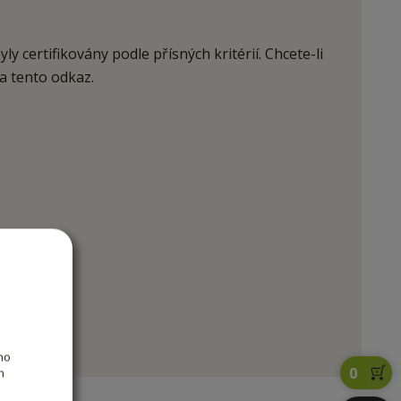
yly certifikovány podle přísných kritérií. Chcete-li
na tento odkaz.
ho
0
h