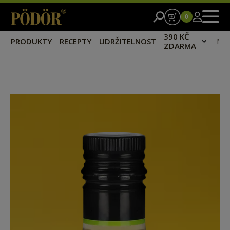
0
390 KČ
PRODUKTY
RECEPTY
UDRŽITELNOST
NA
ZDARMA