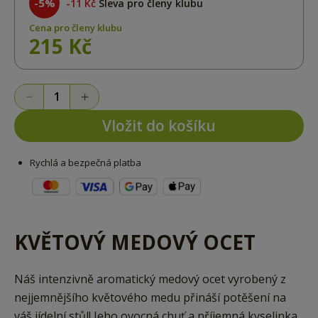
-5%
11 Kč
Sleva pro členy klubu
Cena pro členy klubu
215 Kč
Vložit do košíku
Rychlá a bezpečná platba
KVĚTOVÝ MEDOVÝ OCET
Náš intenzivně aromatický medový ocet vyrobený z
nejjemnějšího květového medu přináší potěšení na
váš jídelní stůl! Jeho ovocná chuť a příjemná kyselinka