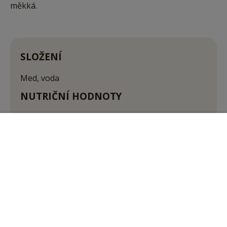
měkká.
SLOŽENÍ
Med, voda
NUTRIČNÍ HODNOTY
Průměrné nutriční hodnoty na 100g:
Energetická hodnota
105kJ / 725 kcal
Vložit do košíku
Tuky
0 g
Nasycené mastné kyseliny
0 g
Sacharidy
6 g
Cukry
5,8 g
Bílkoviny
0,2 g
Sůl
0 g
Obsah kyselin
5%