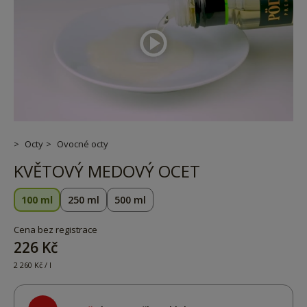
Octy
Ovocné octy
KVĚTOVÝ MEDOVÝ OCET
100 ml
250 ml
500 ml
Cena bez registrace
226 Kč
2 260 Kč / l