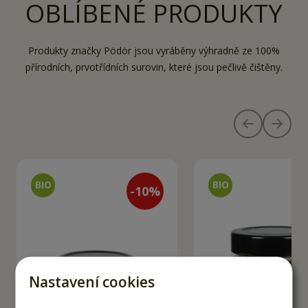
OBLÍBENÉ PRODUKTY
Produkty značky Pödör jsou vyráběny výhradně ze 100%
přírodních, prvotřídních surovin, které jsou pečlivě čištěny.
-
10
%
Nastavení cookies