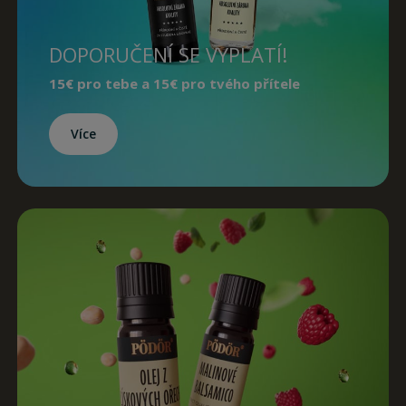
DOPORUČENÍ SE VYPLATÍ!
15€
pro tebe a
15€
pro tvého přítele
Více