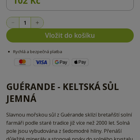
102 Kč
Vložit do košíku
Rychlá a bezpečná platba
GUÉRANDE - KELTSKÁ SŮL
JEMNÁ
Slavnou mořskou sůl z Guérande sklízí bretaňští solní
farmáři podle staré tradice již více než 2000 let. Solná
pole jsou vybudována z šedomodré hlíny. Přenáší
důležité minerály a stopové prvky do solného krystalu