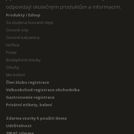
odpovídají skutečným produktům a informacím.
Produkty / Eshop
Za studena lisované oleje
Ovocné octy
Ovocné balsamica
Hořčice
Pesta
Bezlepkové mouky
Ořechy
Mix koření
Člen klubu registrace
Velkoobchod registrace obchodníka
Gastronomie registrace
Privátní etikety, balení
Zdarma vzorky k použití doma
Udržitelnost
390 Kč zdarma