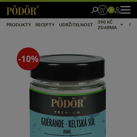
0
390 KČ
PRODUKTY
RECEPTY
UDRŽITELNOST
NA
ZDARMA
-10
%