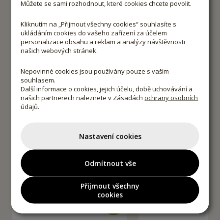
Můžete se sami rozhodnout, které cookies chcete povolit.
Kliknutím na „Přijmout všechny cookies“ souhlasíte s
ukládáním cookies do vašeho zařízení za účelem
personalizace obsahu a reklam a analýzy návštěvnosti
našich webových stránek.
Nepovinné cookies jsou používány pouze s vaším
Bio Chili - vločky
Bio Panela cu
souhlasem.
Další informace o cookies, jejich účelu, době uchovávání a
25g
70g
150g
90g
230g
našich partnerech naleznete v Zásadách
ochrany osobních
údajů.
Cena
pro
Nastavení cookies
Cena bez registrace
Cena bez registrace
členy
132 €
118 €
klubu
(5 280 Kč / kg)
(1 311 Kč / kg)
-
10
%
Odmítnout vše
119
Kč
Přijmout všechny
cookies