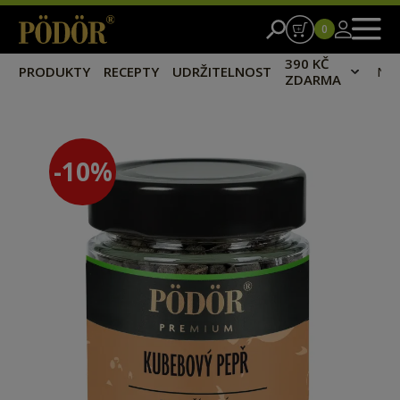
0
390 KČ
PRODUKTY
RECEPTY
UDRŽITELNOST
NA
ZDARMA
-10
%