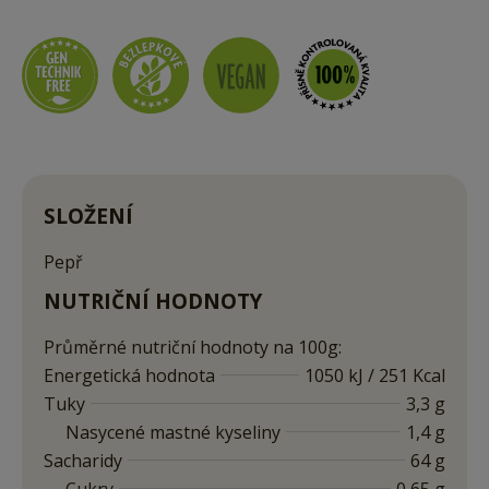
SLOŽENÍ
Pepř
NUTRIČNÍ HODNOTY
Průměrné nutriční hodnoty na 100g:
Energetická hodnota
1050 kJ / 251 Kcal
Tuky
3,3 g
Nasycené mastné kyseliny
1,4 g
Sacharidy
64 g