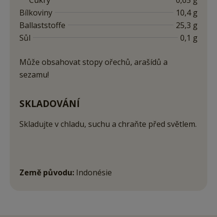
Cukry
0,65 g
Bílkoviny
10,4 g
Ballaststoffe
25,3 g
Sůl
0,1 g
Může obsahovat stopy ořechů, arašídů a
sezamu!
SKLADOVÁNÍ
Skladujte v chladu, suchu a chraňte před světlem.
Země původu:
Indonésie