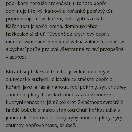
paprikami nemůže srovnávat, u tohoto pepře
dominuje hřejivý, kafrový a kořenitě pepřový tón
připomínající nové koření, eukalyptus a mátu.
Kořenitost je spíše jemná, dominuje lehce
hořkosladká chuť. Původně se krychlový pepř s
mentolovým nádechem používal na žaludeční, močové
a dýchací potíže pro své všestranné zdraví prospěšné
vlastnosti.
Má antiseptické vlastnosti a je velmi oblíbený v
ajurvédské kuchyni. Je ideální se směsmi pepře a
koření, jako je ras el hanout, rybí pokrmy, sýr, chutney
a mořské plody. Paprika Cubeb zažívá v moderní
kuchyni renesanci již několik let. Zvláštnost: svraštělé
hnědé bobule s malou stopkou Chuť: hořkosladká s
jemnou kořenitostí Pokrmy: ryby, mořské plody, sýry,
chutney, vepřové maso, drůbež.