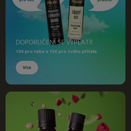
DOPORUČENÍ SE VYPLATÍ!
15€
pro tebe a
15€
pro tvého přítele
Více