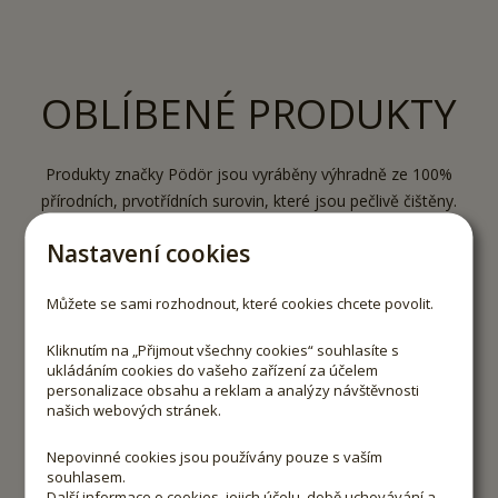
OBLÍBENÉ PRODUKTY
Produkty značky Pödör jsou vyráběny výhradně ze 100%
přírodních, prvotřídních surovin, které jsou pečlivě čištěny.
Nastavení cookies
Můžete se sami rozhodnout, které cookies chcete povolit.
Kliknutím na „Přijmout všechny cookies“ souhlasíte s
ukládáním cookies do vašeho zařízení za účelem
personalizace obsahu a reklam a analýzy návštěvnosti
-
10
%
našich webových stránek.
Nepovinné cookies jsou používány pouze s vaším
souhlasem.
Další informace o cookies, jejich účelu, době uchovávání a