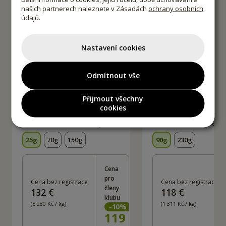
našich partnerech naleznete v Zásadách
ochrany osobních
údajů.
Nastavení cookies
Odmítnout vše
Přijmout všechny
cookies
Bio Chili - vločky
Bio Panela cu
25g
70g
150g
90g
230g
Cena
pro
Cena bez registrace
Cena bez registrace
členy
132 €
118 €
klubu
(5 280 Kč / kg)
(1 311 Kč / kg)
-
10
%
119
Kč