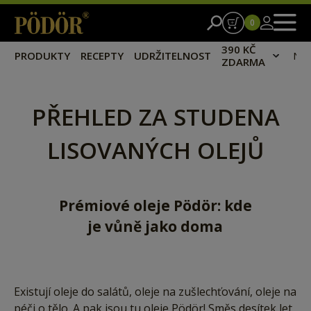
0
390 KČ
PRODUKTY
RECEPTY
UDRŽITELNOST
NA
ZDARMA
PŘEHLED ZA STUDENA
LISOVANÝCH OLEJŮ
Prémiové oleje Pödör: kde
je vůně jako doma
Existují oleje do salátů, oleje na zušlechťování, oleje na
péči o tělo. A pak jsou tu oleje Pödör! Směs desítek let