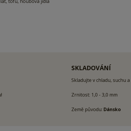
alát, tofu, houbová jídla
SKLADOVÁNÍ
Skladujte v chladu, suchu a
!
Zrnitost: 1,0 - 3,0 mm
Země původu:
Dánsko