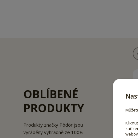
OBLÍBENÉ
Nas
PRODUKTY
Můžete
Kliknu
Produkty značky Pödör jsou
zaříze
vyráběny výhradně ze 100%
webový