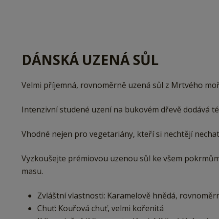
DÁNSKÁ UZENÁ SŮL
Velmi příjemná, rovnoměrně uzená sůl z Mrtvého moř
Intenzivní studené uzení na bukovém dřevě dodává té
Vhodné nejen pro vegetariány, kteří si nechtějí nec
Vyzkoušejte prémiovou uzenou sůl ke všem pokrmů
masu.
Zvláštní vlastnosti: Karamelově hnědá, rovnoměr
Chuť: Kouřová chuť, velmi kořenitá