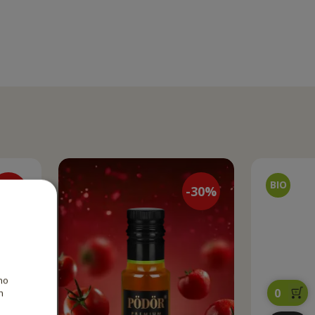
10
%
-
30
%
ho
0
h