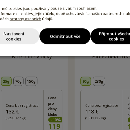
nné cookies jsou používány pouze s vaším souhlasem.
informace o cookies, jejich účelu, době uchovávání a našich partnerech na
adách
ochrany osobních
údajů.
Nastavení
Přijmout všech
Odmítnout vše
cookies
cookies
Bio Chili - vločky
Bio Panela cuk
25g
70g
150g
90g
230g
Cena
C
pro
p
Cena bez registrace
Cena bez registrace
členy
č
132 €
118 €
klubu
k
(5 280 Kč / kg)
(1 311 Kč / kg)
-
10
%
119
Kč