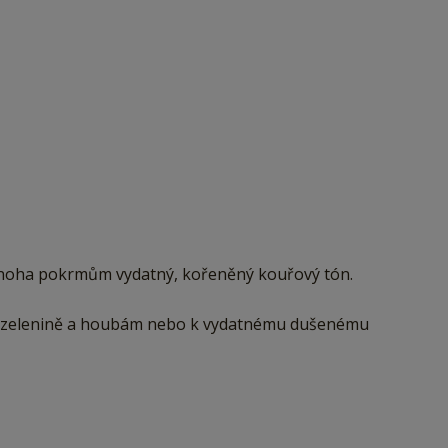
á mnoha pokrmům vydatný, kořeněný kouřový tón.
 zelenině a houbám nebo k vydatnému dušenému