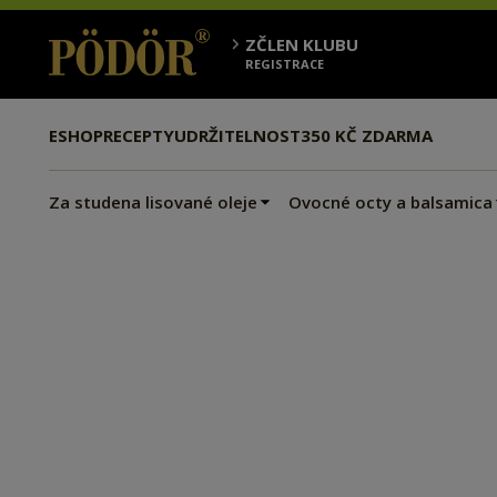
ZČLEN KLUBU
REGISTRACE
ESHOP
RECEPTY
UDRŽITELNOST
350 KČ ZDARMA
Za studena lisované oleje
Ovocné octy a balsamica