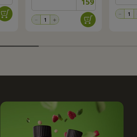
159
Kč