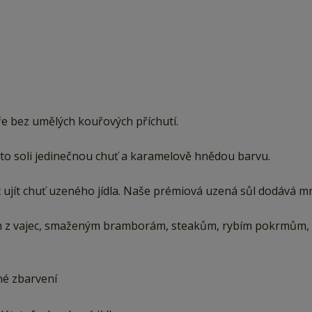
e bez umělých kouřových příchutí.
to soli jedinečnou chuť a karamelově hnědou barvu.
hat ujít chuť uzeného jídla. Naše prémiová uzená sůl dodáv
m z vajec, smaženým bramborám, steakům, rybím pokrmům,
né zbarvení