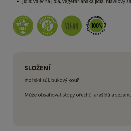
Jídla: vaječná jídla, vegetariánská jídla, hlávkový s
SLOŽENÍ
mořská sůl, bukový kouř
Může obsahovat stopy ořechů, arašídů a sezamu