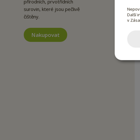
přírodních, prvotřídních
surovin, které jsou pečlivě
Nepovi
Další 
čištěny.
v Zás
Nakupovat