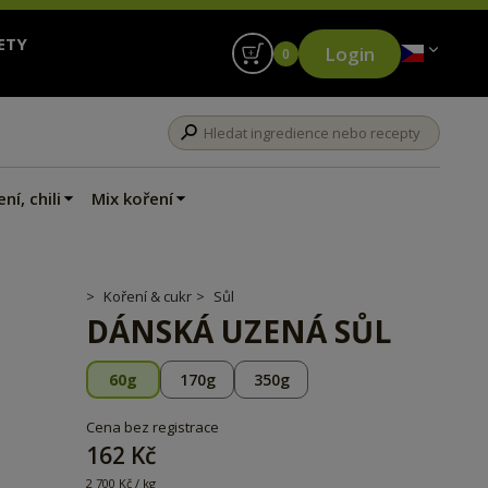
ETY
Login
0
ní, chili
Mix koření
Koření & cukr
Sůl
DÁNSKÁ UZENÁ SŮL
60g
170g
350g
Cena bez registrace
162 Kč
2 700 Kč / kg