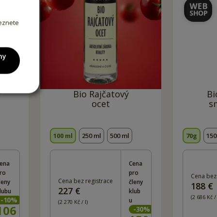
leznete
ny
r
Bio Rajčatový
Bi
ocet
s
100 ml
250 ml
500 ml
70g
15
ena
Cena
ro
pro
Cena bez 
Cena bez registrace
leny
členy
188 €
227 €
lubu
klub
(2 686 Kč /
-
10
%
u
(2 270 Kč / l)
106
Kč
-
30
%