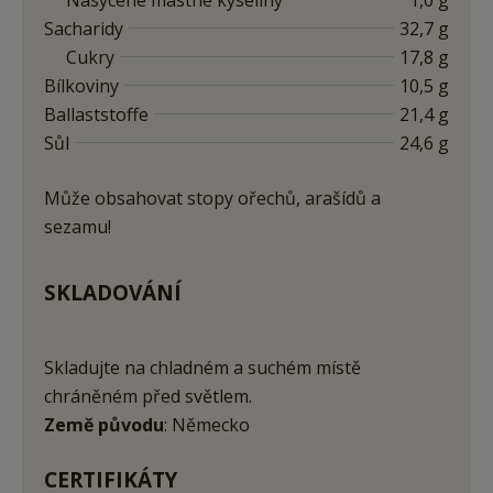
Sacharidy
32,7 g
Cukry
17,8 g
Bílkoviny
10,5 g
Ballaststoffe
21,4 g
Sůl
24,6 g
Může obsahovat stopy ořechů, arašídů a
sezamu!
SKLADOVÁNÍ
Skladujte na chladném a suchém místě
chráněném před světlem.
Země původu
: Německo
CERTIFIKÁTY