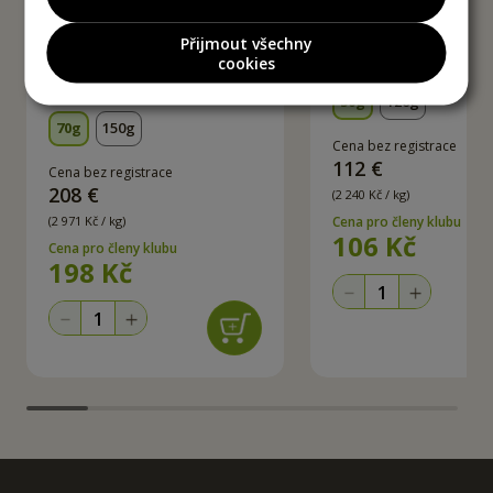
Přijmout všechny
Bio Bylinkové Máslo - Mix
Bio Koriandr - mletý
cookies
koření
50g
120g
70g
150g
Cena bez registrace
112 €
Cena bez registrace
208 €
(2 240 Kč / kg)
(2 971 Kč / kg)
Cena pro členy klubu
106
Kč
Cena pro členy klubu
198
Kč