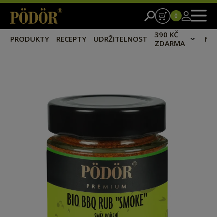
0
390 KČ
PRODUKTY
RECEPTY
UDRŽITELNOST
NA
ZDARMA