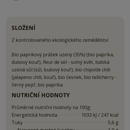
SLOŽENÍ
Z kontrolovaného ekologického zemědělství
Bio paprikový prášek uzený (35%) (bio paprika,
dubový kouř), fleur de sel - solný květ, italská
uzená sůl (sůl, bukový kouř), bio chipotle chili
(jalapeno chili, kouř), bio česnek, bio tellicherry -
černý pepř, bio paprika
NUTRIČNÍ HODNOTY
Průměrné nutriční hodnoty na 100g:
Energetická hodnota
1033 kJ / 247 kcal
Tuky
5,6 g
Nasycené mastné kyseliny
1,0 g