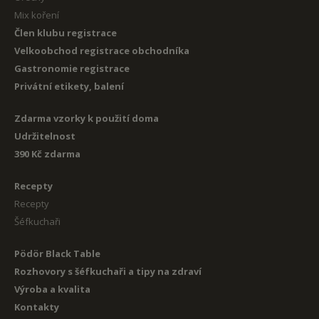
Mix koření
Člen klubu registrace
Velkoobchod registrace obchodníka
Gastronomie registrace
Privátní etikety, balení
Zdarma vzorky k použití doma
Udržitelnost
390 Kč zdarma
Recepty
Recepty
Šéfkuchaři
Pödör Black Table
Rozhovory s šéfkuchaři a tipy na zdraví
Výroba a kvalita
Kontakty