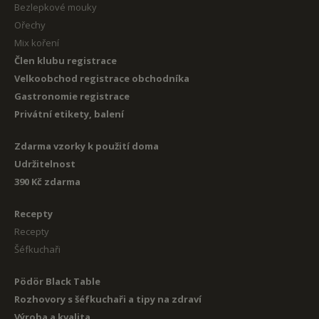
Bezlepkové mouky
Ořechy
Mix koření
Člen klubu registrace
Velkoobchod registrace obchodníka
Gastronomie registrace
Privátní etikety, balení
Zdarma vzorky k použití doma
Udržitelnost
390 Kč zdarma
Recepty
Recepty
Šéfkuchaři
Pödör Black Table
Rozhovory s šéfkuchaři a tipy na zdraví
Výroba a kvalita