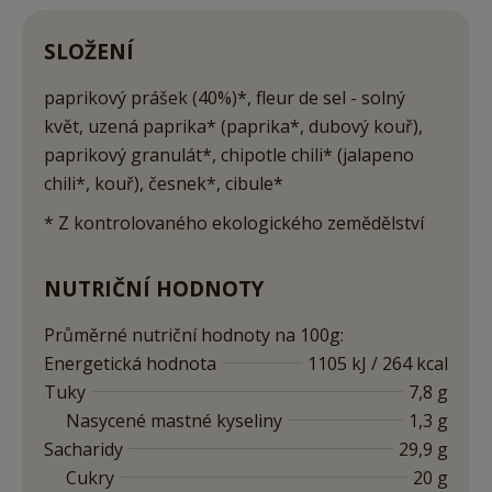
SLOŽENÍ
paprikový prášek (40%)*, fleur de sel - solný
květ, uzená paprika* (paprika*, dubový kouř),
paprikový granulát*, chipotle chili* (jalapeno
chili*, kouř), česnek*, cibule*
* Z kontrolovaného ekologického zemědělství
NUTRIČNÍ HODNOTY
Průměrné nutriční hodnoty na 100g:
Energetická hodnota
1105 kJ / 264 kcal
Tuky
7,8 g
Nasycené mastné kyseliny
1,3 g
Sacharidy
29,9 g
Cukry
20 g