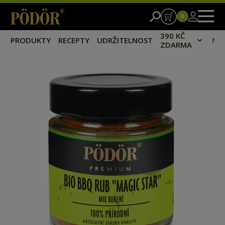
0
390 KČ
PRODUKTY
RECEPTY
UDRŽITELNOST
NA
ZDARMA