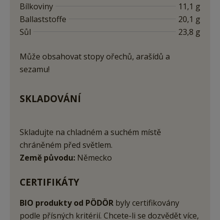
Bílkoviny
11,1 g
Ballaststoffe
20,1 g
Sůl
23,8 g
Může obsahovat stopy ořechů, arašídů a
sezamu!
SKLADOVÁNÍ
Skladujte na chladném a suchém místě
chráněném před světlem.
Země původu:
Německo
CERTIFIKÁTY
BIO produkty od PÖDÖR
byly certifikovány
podle přísných kritérií. Chcete-li se dozvědět více,