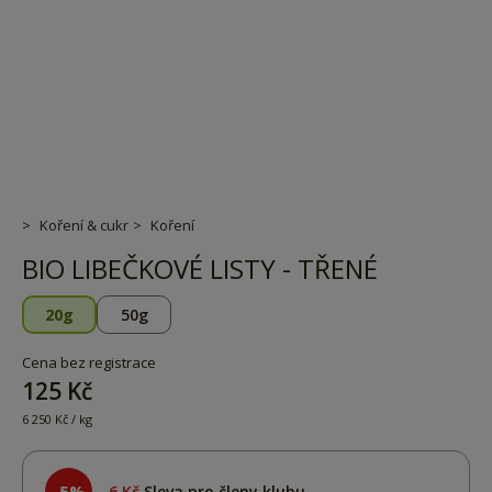
Koření & cukr
Koření
BIO LIBEČKOVÉ LISTY - TŘENÉ
20g
50g
Cena bez registrace
125 Kč
6 250 Kč / kg
-5%
6 Kč
Sleva pro členy klubu