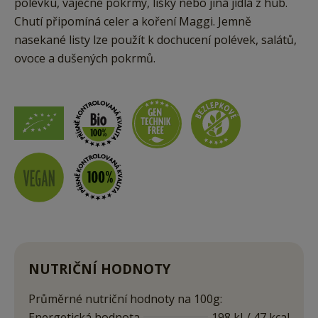
polévku, vaječné pokrmy, lišky nebo jiná jídla z hub.
Chutí připomíná celer a koření Maggi. Jemně
nasekané listy lze použít k dochucení polévek, salátů,
ovoce a dušených pokrmů.
NUTRIČNÍ HODNOTY
Průměrné nutriční hodnoty na 100g:
Energetická hodnota
198 kJ / 47 kcal