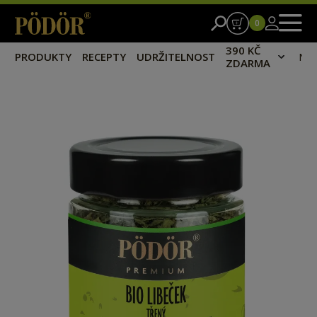
0
390 KČ
PRODUKTY
RECEPTY
UDRŽITELNOST
NA
ZDARMA