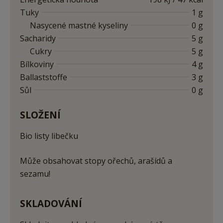
Tuky
1 g
Nasycené mastné kyseliny
0 g
Sacharidy
5 g
Cukry
5 g
Bílkoviny
4 g
Ballaststoffe
3 g
Sůl
0 g
SLOŽENÍ
Bio listy libečku
Může obsahovat stopy ořechů, arašídů a
sezamu!
SKLADOVÁNÍ