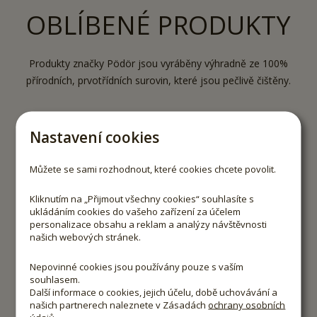
OBLÍBENÉ PRODUKTY
Produkty značky Pödör jsou vyráběny výhradně ze 100%
přírodních, prvotřídních surovin, které jsou pečlivě čištěny.
Nastavení cookies
Můžete se sami rozhodnout, které cookies chcete povolit.
Kliknutím na „Přijmout všechny cookies“ souhlasíte s
-
10
%
ukládáním cookies do vašeho zařízení za účelem
personalizace obsahu a reklam a analýzy návštěvnosti
našich webových stránek.
Nepovinné cookies jsou používány pouze s vaším
souhlasem.
Další informace o cookies, jejich účelu, době uchovávání a
našich partnerech naleznete v Zásadách
ochrany osobních