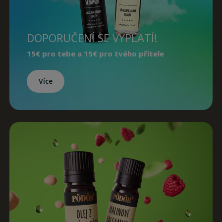
DOPORUČENÍ SE VYPLATÍ!
15€
pro tebe a
15€
pro tvého přítele
Více